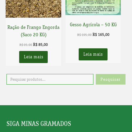
Gesso Agrícola – 50 KG
Ração de Frango Engorda
(Saco 20 KG)
O
O
R$
165,00
R$
195,00
preço
preço
O
O
R$
85,00
R$
95,00
original
atual
preço
preço
Leia mais
era:
é:
Leia mais
original
atual
R$ 195,00.
R$ 165,00.
era:
é:
R$ 95,00.
R$ 85,00.
Pesquisar
SIGA MINAS GRAMADOS