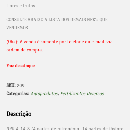
flores e frutos.
era:
é:
R$ 400,00.
R$ 331,80.
CONSULTE ABAIXO A LISTA DOS DEMAIS NPK’s QUE
VENDEMOS.
(Obs): A venda é somente por telefone ou e-mail via
ordem de compra.
Fora de estoque
SKU:
209
Categorias:
Agroprodutos
,
Fertilizantes Diversos
Descrição
NPK 4-14-8 (4 partes de nitrogênio, 14 partes de fósforo