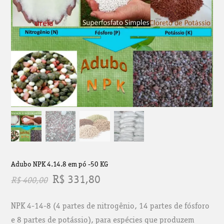
Adubo NPK 4.14.8 em pó -50 KG
O
O
R$
331,80
R$
400,00
preço
preço
NPK 4-14-8 (4 partes de nitrogênio, 14 partes de fósforo
original
atual
e 8 partes de potássio), para espécies que produzem