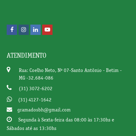
F
I
L
Y
a
n
i
o
c
s
n
u
ATENDIMENTO
e
t
k
t
b
a
e
u
Rua: Coelho Neto, Nº 07-Santo Antônio - Betim -
MG -32.684-086
o
g
d
b
(31) 3072-6202
o
r
I
e
k
a
n
(31) 4127-1642
m
gramadosbh@gmail.com
Segunda à Sexta-feira das 08:00 às 17:30hs e
Sábados até as 13:30hs