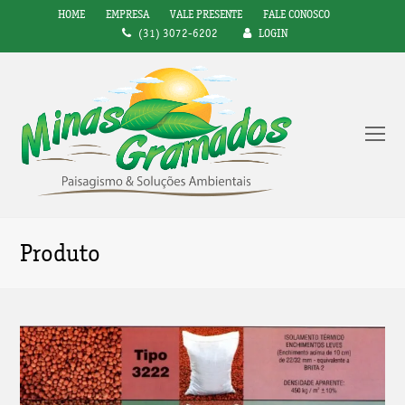
HOME
EMPRESA
VALE PRESENTE
FALE CONOSCO
(31) 3072-6202
LOGIN
Op
Mo
M
Produto