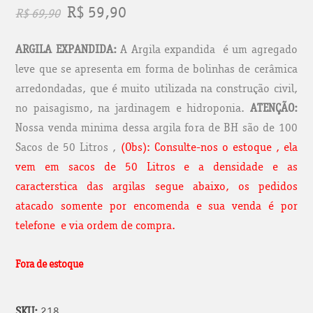
O
O
R$
59,90
R$
69,90
preço
preço
ARGILA EXPANDIDA:
A Argila expandida é um agregado
original
atual
leve que se apresenta em forma de bolinhas de cerâmica
arredondadas, que é muito utilizada na construção civil,
era:
é:
no paisagismo, na jardinagem e hidroponia.
ATENÇÃO:
R$ 69,90.
R$ 59,90.
Nossa venda minima dessa argila fora de BH são de 100
Sacos de 50 Litros ,
(Obs): Consulte-nos o estoque , ela
vem em sacos de 50 Litros e a densidade e as
caracterstica das argilas segue abaixo, os pedidos
atacado somente por encomenda e sua venda é por
telefone e via ordem de compra.
Fora de estoque
SKU:
218