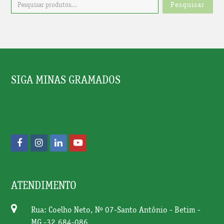
Pesquisar
SIGA MINAS GRAMADOS
F
I
L
Y
a
n
i
o
c
s
n
u
ATENDIMENTO
e
t
k
t
b
a
e
u
Rua: Coelho Neto, Nº 07-Santo Antônio - Betim -
MG -32.684-086