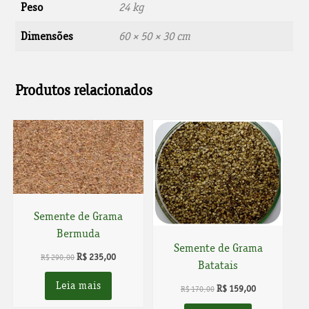
Peso
24 kg
Dimensões
60 × 50 × 30 cm
Produtos relacionados
Semente de Grama
Bermuda
Semente de Grama
O
O
R$
235,00
R$
290,00
Batatais
preço
preço
Leia mais
original
atual
O
O
R$
159,00
R$
170,00
era:
é:
preço
preço