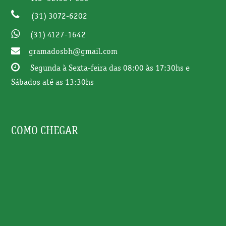
o
g
d
b
(31) 3072-6202
o
r
I
e
k
a
n
(31) 4127-1642
m
gramadosbh@gmail.com
Segunda à Sexta-feira das 08:00 às 17:30hs e
Sábados até as 13:30hs
COMO CHEGAR